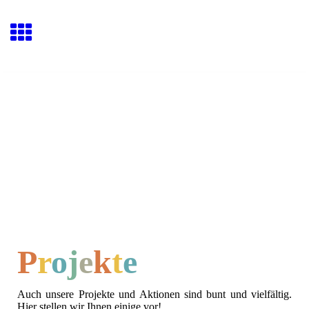
P
r
o
j
e
k
t
e
Auch unsere Projekte und Aktionen sind bunt und vielfältig.
Hier stellen wir Ihnen einige vor!