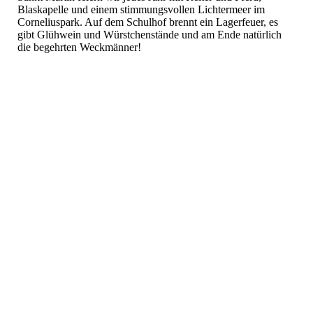
Blaskapelle und einem stimmungsvollen Lichtermeer im
Corneliuspark. Auf dem Schulhof brennt ein Lagerfeuer, es
gibt Glühwein und Würstchenstände und am Ende natürlich
die begehrten Weckmänner!
Sankt_Martin_1
Sankt_Martin_2
Sankt_Martin_4
e6404a33-e4bc-4f58-8c86-f798ea6cb1b4
d0a4cac2-44c1-477c-a180-7270cc02cc75
Laternenbild
SM_5
SM_4
SM_3
SM_2