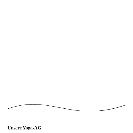
Projektwoche_10
Projektwoche_2
Projektwoche_3
Projektwoche_4
Projektwoche_5
Projektwoche_6
Projektwoche_7
Projektwoche_8
Projektwoche_9
Unsere Yoga-AG