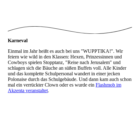
SM_1
Karneval
Einmal im Jahr heißt es auch bei uns "WUPPTIKA!". Wir
feiern wie wild in den Klassen: Hexen, Prinzessinnen und
Cowboys spielen Stopptanz, "Reise nach Jerusalem" und
schlagen sich die Bäuche an süßen Buffets voll. Alle Kinder
und das komplette Schulpersonal wandert in einer jecken
Polonaise durch das Schulgebäude. Und dann kam auch schon
mal ein verrückter Clown oder es wurde ein
Flashmob im
Akzenta veranstaltet
.
Karneval_Clown_1
Karneval_Clown_2
Karneval_Klassenraum