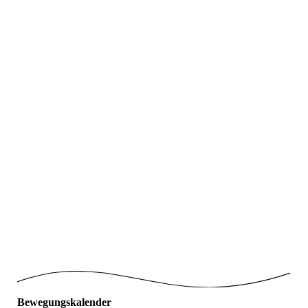
JeKits_Git_10
JeKits_Git_11
JeKits_Git_12
JeKits_Git_13
JeKits_Git_2
JeKits_Git_3
JeKits_Git_4
JeKits_Git_5
JeKits_Git_6
Bewegungskalender