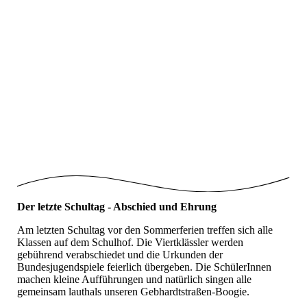
Klassentier_Erdmännchen
Klassentier_Eule
Klassentier_Fuchs
Klassentier_Pingu
Klassentier_Rabe
Klassentier_Waschbär
Der letzte Schultag - Abschied und Ehrung
Am letzten Schultag vor den Sommerferien treffen sich alle
Klassen auf dem Schulhof. Die Viertklässler werden
gebührend verabschiedet und die Urkunden der
Bundesjugendspiele feierlich übergeben. Die SchülerInnen
machen kleine Aufführungen und natürlich singen alle
gemeinsam lauthals unseren Gebhardtstraßen-Boogie.