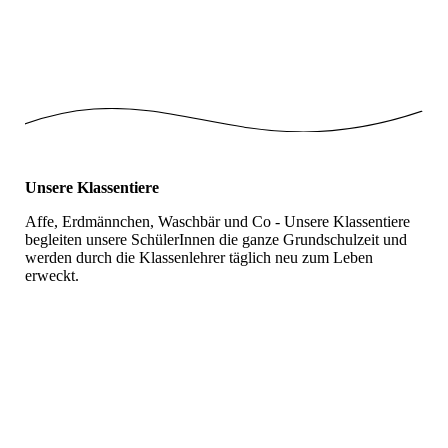
Schulobst_3
Schulobst_4
Unsere
Klassentiere
Affe, Erdmännchen, Waschbär und Co - Unsere Klassentiere
begleiten unsere SchülerInnen die ganze Grundschulzeit und
werden durch die Klassenlehrer täglich neu zum Leben
erweckt.
Klassentiere_Affe
Klassentier_Affe_1
Klassentier_Dino
Klassentier_Eichhörnchen