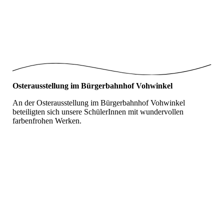
Karneval_Kollegium
Karneval_Polonaise
Karneval_2023_1
Osterausstellung im Bürgerbahnhof Vohwinkel
An der Osterausstellung im Bürgerbahnhof Vohwinkel
beteiligten sich unsere SchülerInnen mit wundervollen
farbenfrohen Werken.
Osterausstellung_1
Osterausstellung_2
Osterausstellung_3
Osterausstellung_4
Osterausstellung_5