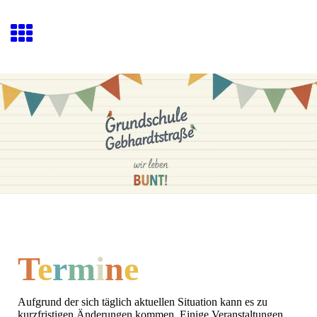
T
e
r
m
i
n
e
Aufgrund der sich täglich aktuellen Situation kann es zu
kurzfristigen Änderungen kommen. Einige Veranstaltungen