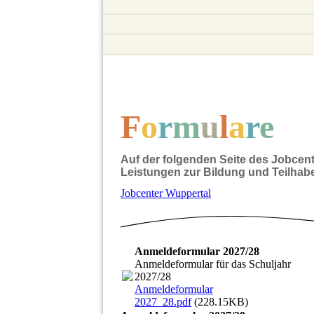
F
o
r
m
u
l
a
r
e
Auf der folgenden Seite des Jobcent
Leistungen zur Bildung und Teilhab
Jobcenter Wuppertal
Anmeldeformular 2027/28
Anmeldeformular für das Schuljahr
2027/28
Anmeldeformular
2027_28.pdf
(228.15KB)