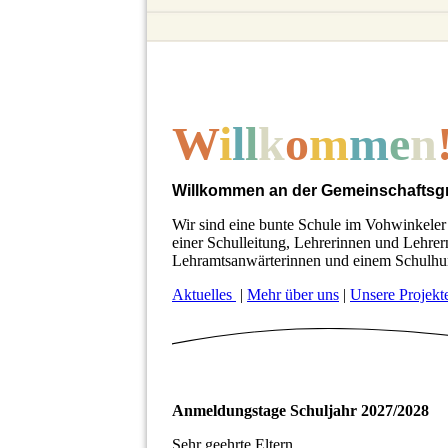
W
i
l
l
k
o
m
m
e
n
Willkommen an der Gemeinschaftsg
Wir sind eine bunte Schule im Vohwinkeler
einer Schulleitung, Lehrerinnen und Lehrer
Lehramtsanwärterinnen
und einem Schulhun
Aktuelles
|
Mehr über uns
|
Unsere Projekt
Anmeldungstage Schuljahr 2027/2028
Sehr geehrte Eltern,